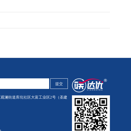
区
观澜街道库坑社区大富工业区2号（圣建
m