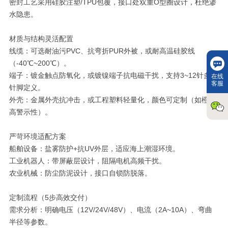
密封工艺采用硅胶注塑/TPU包覆，接口处双重O型圈设计，杜绝渗
水隐患。
材质与结构灵活配置
线缆：可选耐油污PVC、抗弯折PUR外被，或耐高温硅胶线
（-40℃~200℃）。
端子：镀金触点防氧化，或镀镍端子抗电磁干扰，支持3~12针多种
在线
客服
针脚定义。
外壳：金属外壳抗冲击，或工程塑料轻量化，颜色可定制（如橙色
高警示性）。
严苛环境适配方案
船舶设备：盐雾防护+抗UV外层，适应海上潮湿环境。
工业机器人：带屏蔽层设计，阻隔电机高频干扰。
农业机械：防尘防泥设计，接口自锁防脱落。
定制流程（5步高效交付）
需求分析：明确电压（12V/24V/48V）、电流（2A~10A）、弯曲
半径等参数。