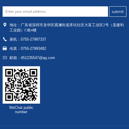
地址：
广东省深圳市龙华区
观澜街道库坑社区大富工业区2号（圣建利
工业园）C栋4楼
座机：0755-27987337
传真：0755-27993482
邮箱：451235547@qq.com
WeChat public
number