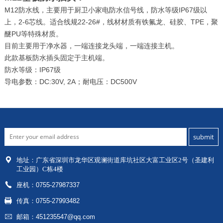
M12防水线，主要用于厨卫小家电防水信号线，防水等级IP67级以
上，2-6芯线。适合线规22-26#，线材材质有铁氟龙、硅胶、TPE，聚
醚PU等特殊材质。
目前主要用于净水器，一端连接龙头端，一端连接主机。
此款基板防水插头固定于主机端。
防水等级：IP67级
导电参数：DC:30V, 2A；耐电压：DC500V
地址：
广东省深圳市龙华区
观澜街道库坑社区大富工业区2号（圣建利
工业园）C栋4楼
座机：0755-27987337
传真：0755-27993482
邮箱：451235547@qq.com