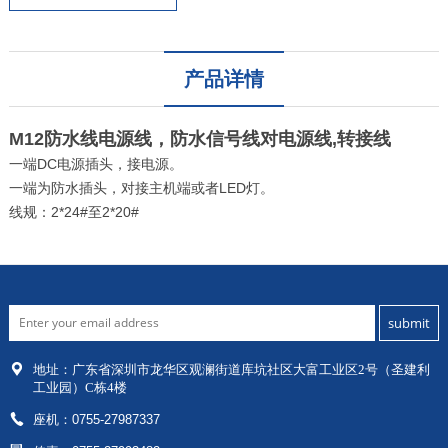
产品详情
M12防水线电源线，防水信号线对电源线,转接线
一端DC电源插头，接电源。
一端为防水插头，对接主机端或者LED灯。
线规：2*24#至2*20#
地址：
广东省深圳市龙华区
观澜街道库坑社区大富工业区2号（圣建利
工业园）C栋4楼
座机：0755-27987337