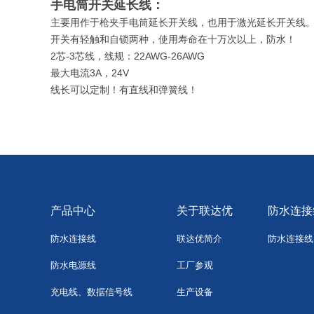
手电筒开关延长线：
主要用作于枪夹手电筒延长开关线，也用于激光延长开关线
开关有轻触和自锁两种，使用寿命在十万次以上，防水！
2芯-3芯线，线规：22AWG-26AWG
最大电流3A，24V
线长可以定制！有直线和弹簧线！
产品中心
关于联达优
防水连接
防水连接线
联达优简介
防水连接线
防水电源线
工厂参观
充电线、数据信号线
生产设备