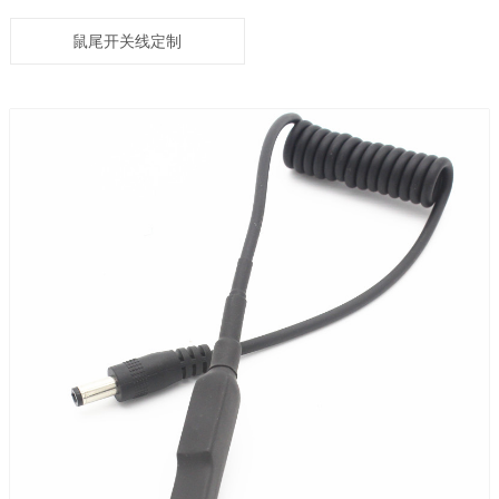
鼠尾开关线定制