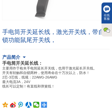
在线
客服
手电筒开关延长线，激光开关线，带自
锁功能鼠尾开关线，
产品简介
手电筒开关延长线：
主要用作于枪夹手电筒延长开关线，也用于激光延长开关线。
开关有轻触和自锁两种，使用寿命在十万次以上，防水！
2芯-3芯线，线规：22AWG-26AWG
最大电流3A，24V
线长可以定制！有直线和弹簧线！