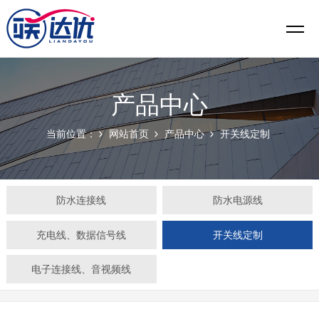
产品中心
当前位置：
网站首页
产品中心
开关线定制
防水连接线
防水电源线
充电线、数据信号线
开关线定制
电子连接线、音视频线